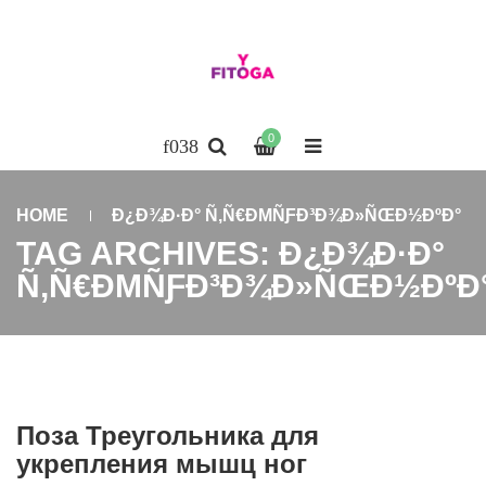
0
HOME
Ð¿Ð¾Ð·Ð° Ñ‚Ñ€ÐΜÑƑÐ³Ð¾Ð»ÑŒÐ½ÐºÐ°
TAG ARCHIVES: Ð¿Ð¾Ð·Ð°
Ñ‚Ñ€ÐΜÑƑÐ³Ð¾Ð»ÑŒÐ½ÐºÐ
Поза Треугольника для
укрепления мышц ног