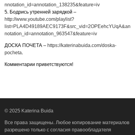
nnotation_id=annotation_138235&feature=iv
5. Бодрись утренней зарядкой –
http://www.youtube.com/playlist?
list=PLA4D49189AEC9173F&src_vid=2OPEehcYUqA&an
notation_id=annotation_963547&feature=iv
ДОСКА ПОЧЕТА –
https://katerinabuida.com/doska-
pocheta
.
Комментарии приветствуются!
© 2025 Katerina Buida
Все права защищены. Любое копирование материалов
разрешено только с согласия правообладателя