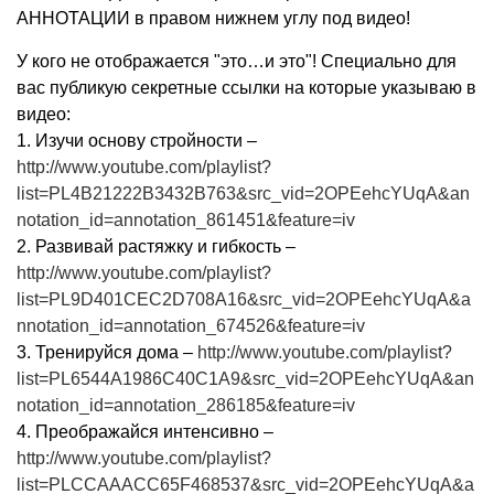
АННОТАЦИИ в правом нижнем углу под видео!
У кого не отображается "это…и это"! Специально для
вас публикую секретные ссылки на которые указываю в
видео:
1. Изучи основу стройности –
http://www.youtube.com/playlist?
list=PL4B21222B3432B763&src_vid=2OPEehcYUqA&an
notation_id=annotation_861451&feature=iv
2. Развивай растяжку и гибкость –
http://www.youtube.com/playlist?
list=PL9D401CEC2D708A16&src_vid=2OPEehcYUqA&a
nnotation_id=annotation_674526&feature=iv
3. Тренируйся дома –
http://www.youtube.com/playlist?
list=PL6544A1986C40C1A9&src_vid=2OPEehcYUqA&an
notation_id=annotation_286185&feature=iv
4. Преображайся интенсивно –
http://www.youtube.com/playlist?
list=PLCCAAACC65F468537&src_vid=2OPEehcYUqA&a