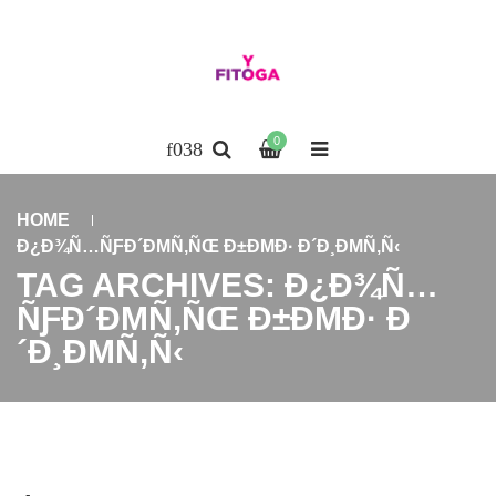
0
HOME
Ð¿Ð¾Ñ…ÑƑÐ´ÐΜÑ‚ÑŒ Ð±ÐΜÐ· Ð´Ð¸ÐΜÑ‚Ñ‹
TAG ARCHIVES: Ð¿Ð¾Ñ…
ÑƑÐ´ÐΜÑ‚ÑŒ Ð±ÐΜÐ· Ð
´Ð¸ÐΜÑ‚Ñ‹