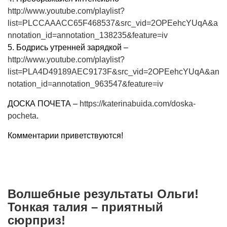
http://www.youtube.com/playlist?
list=PLCCAAACC65F468537&src_vid=2OPEehcYUqA&a
nnotation_id=annotation_138235&feature=iv
5. Бодрись утренней зарядкой –
http://www.youtube.com/playlist?
list=PLA4D49189AEC9173F&src_vid=2OPEehcYUqA&an
notation_id=annotation_963547&feature=iv
ДОСКА ПОЧЕТА –
https://katerinabuida.com/doska-
pocheta
.
Комментарии приветствуются!
Волшебные результаты Ольги!
Тонкая талия – приятный
сюрприз!