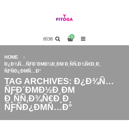
0
HOME
Ð¿Ð¾Ñ…ÑƑÐ´ÐΜÐ½Ð¸ÐΜ Ð¸ÑÑ‚Ð¾Ñ€Ð¸Ð¸
ÑƑÑÐ¿ÐΜÑ…Ð°
TAG ARCHIVES: Ð¿Ð¾Ñ…
ÑƑÐ´ÐΜÐ½Ð¸ÐΜ
Ð¸ÑÑ‚Ð¾Ñ€Ð¸Ð¸
ÑƑÑÐ¿ÐΜÑ…Ð°