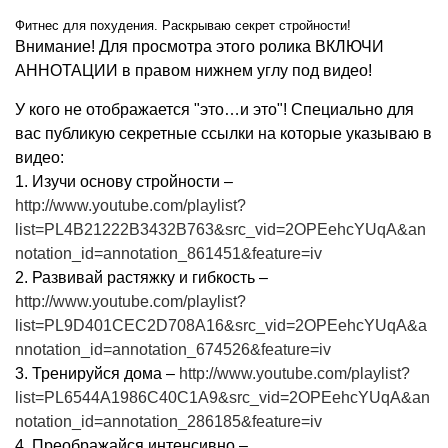
Фитнес для похудения. Раскрываю секрет стройности!
Внимание! Для просмотра этого ролика ВКЛЮЧИ
АННОТАЦИИ в правом нижнем углу под видео!
У кого не отображается "это…и это"! Специально для
вас публикую секретные ссылки на которые указываю в
видео:
1. Изучи основу стройности –
http://www.youtube.com/playlist?
list=PL4B21222B3432B763&src_vid=2OPEehcYUqA&an
notation_id=annotation_861451&feature=iv
2. Развивай растяжку и гибкость –
http://www.youtube.com/playlist?
list=PL9D401CEC2D708A16&src_vid=2OPEehcYUqA&a
nnotation_id=annotation_674526&feature=iv
3. Тренируйся дома –
http://www.youtube.com/playlist?
list=PL6544A1986C40C1A9&src_vid=2OPEehcYUqA&an
notation_id=annotation_286185&feature=iv
4. Преображайся интенсивно –