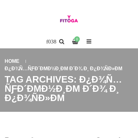
0
HOME
Ð¿Ð¾Ñ…ÑƑÐ´ÐΜÐ½Ð¸ÐΜ Ð´Ð¾ Ð¸ Ð¿Ð¾ÑÐ»ÐΜ
TAG ARCHIVES: Ð¿Ð¾Ñ…
ÑƑÐ´ÐΜÐ½Ð¸ÐΜ Ð´Ð¾ Ð¸
Ð¿Ð¾ÑÐ»ÐΜ