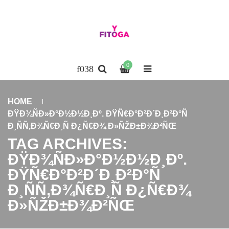
0
HOME
ÐŸÐ¾ÑÐ»Ð°Ð½Ð½Ð¸Ðº. ÐŸÑ€Ð°Ð²Ð´Ð¸Ð²Ð°Ñ
Ð¸ÑÑ‚Ð¾Ñ€Ð¸Ñ Ð¿Ñ€Ð¾ Ð»ÑŽÐ±Ð¾Ð²ÑŒ
TAG ARCHIVES:
ÐŸÐ¾ÑÐ»Ð°Ð½Ð½Ð¸Ðº.
ÐŸÑ€Ð°Ð²Ð´Ð¸Ð²Ð°Ñ
Ð¸ÑÑ‚Ð¾Ñ€Ð¸Ñ Ð¿Ñ€Ð¾
Ð»ÑŽÐ±Ð¾Ð²ÑŒ