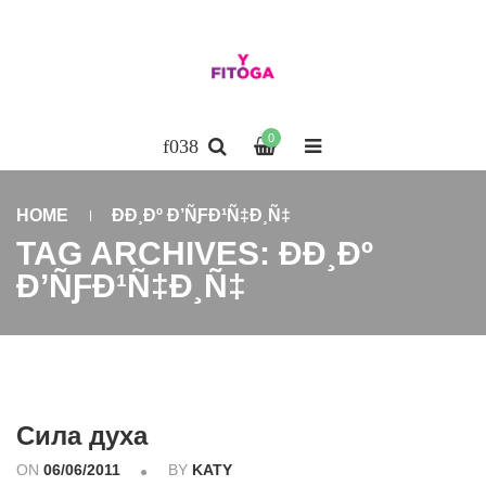
0
HOME
ÐÐ¸Ðº Ð’ÑƑÐ¹Ñ‡Ð¸Ñ‡
TAG ARCHIVES: ÐÐ¸Ðº
Ð’ÑƑÐ¹Ñ‡Ð¸Ñ‡
Сила духа
ON
06/06/2011
BY
KATY