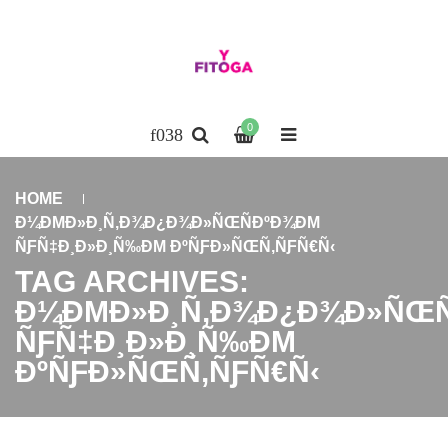
0
HOME
Ð¼ÐΜÐ»Ð¸Ñ‚Ð¾Ð¿Ð¾Ð»ÑŒÑÐºÐ¾ÐΜ
ÑƑÑ‡Ð¸Ð»Ð¸Ñ‰ÐΜ ÐºÑƑÐ»ÑŒÑ‚ÑƑÑ€Ñ‹
TAG ARCHIVES:
Ð¼ÐΜÐ»Ð¸Ñ‚Ð¾Ð¿Ð¾Ð»ÑŒÑ
ÑƑÑ‡Ð¸Ð»Ð¸Ñ‰ÐΜ
ÐºÑƑÐ»ÑŒÑ‚ÑƑÑ€Ñ‹