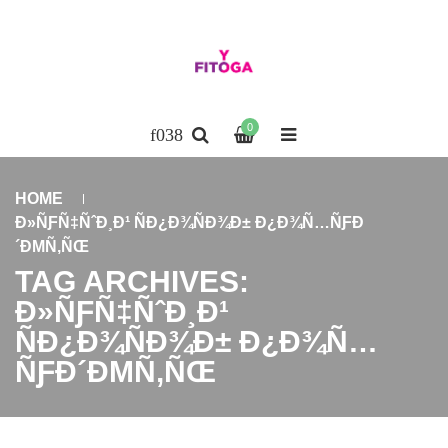
0
HOME
Ð»ÑƑÑ‡ÑˆÐ¸Ð¹ ÑÐ¿Ð¾ÑÐ¾Ð± Ð¿Ð¾Ñ…ÑƑÐ
´ÐΜÑ‚ÑŒ
TAG ARCHIVES:
Ð»ÑƑÑ‡ÑˆÐ¸Ð¹
ÑÐ¿Ð¾ÑÐ¾Ð± Ð¿Ð¾Ñ…
ÑƑÐ´ÐΜÑ‚ÑŒ