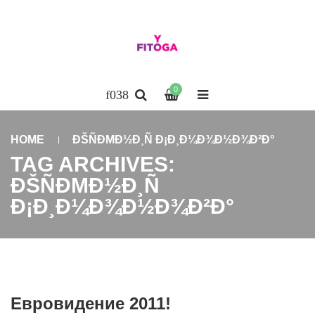
0
HOME
ÐŠÑÐΜÐ½Ð¸Ñ Ð¡Ð¸Ð¼Ð¾Ð½Ð¾Ð²Ð°
TAG ARCHIVES:
ÐŠÑÐΜÐ½Ð¸Ñ
Ð¡Ð¸Ð¼Ð¾Ð½Ð¾Ð²Ð°
Евровидение 2011!