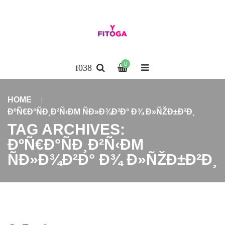
0
HOME
ÐºÑ€Ð°ÑÐ¸Ð²Ñ‹ÐΜ ÑÐ»Ð¾Ð²Ð° Ð¾ Ð»ÑŽÐ±Ð²Ð¸
TAG ARCHIVES:
ÐºÑ€Ð°ÑÐ¸Ð²Ñ‹ÐΜ
ÑÐ»Ð¾Ð²Ð° Ð¾ Ð»ÑŽÐ±Ð²Ð¸