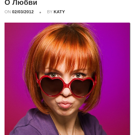
О Любви
ON
02/03/2012
BY
KATY