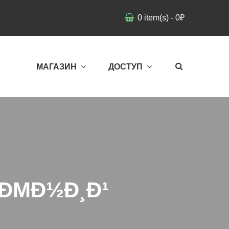
0
item(s)
-
0
₽
МАГАЗИН
ДОСТУП
ÐΜÐ½Ð¸Ð¹