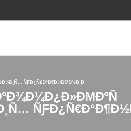
½Ð½Ð¸Ñ… ÑƑÐ¿Ñ€Ð°Ð¶Ð½ÐΜÐ½Ð¸Ð¹
ÐºÐ¾Ð¼Ð¿Ð»ÐΜÐºÑ
¸Ñ… ÑƑÐ¿Ñ€Ð°Ð¶Ð½