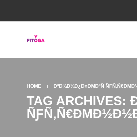
HOME
ÐºÐ¾Ð¼Ð¿Ð»ÐΜÐºÑ ÑƑÑ‚Ñ€ÐΜÐ
TAG ARCHIVES: 
ÑƑÑ‚Ñ€ÐΜÐ½Ð½Ð