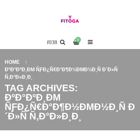
0
HOME
ÐºÐ°ÐºÐ¸ÐΜ ÑƑÐ¿Ñ€Ð°Ð¶Ð½ÐΜÐ½Ð¸Ñ Ð´Ð»Ñ
Ñ‚Ð°Ð»Ð¸Ð¸
TAG ARCHIVES:
ÐºÐ°ÐºÐ¸ÐΜ
ÑƑÐ¿Ñ€Ð°Ð¶Ð½ÐΜÐ½Ð¸Ñ Ð
´Ð»Ñ Ñ‚Ð°Ð»Ð¸Ð¸