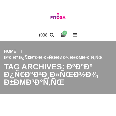
0
HOME
ÐºÐ°Ðº Ð¿Ñ€Ð°Ð²Ð¸Ð»ÑŒÐ½Ð¾ Ð±ÐΜÐ³Ð°Ñ‚ÑŒ
TAG ARCHIVES: ÐºÐ°Ðº
Ð¿Ñ€Ð°Ð²Ð¸Ð»ÑŒÐ½Ð¾
Ð±ÐΜÐ³Ð°Ñ‚ÑŒ