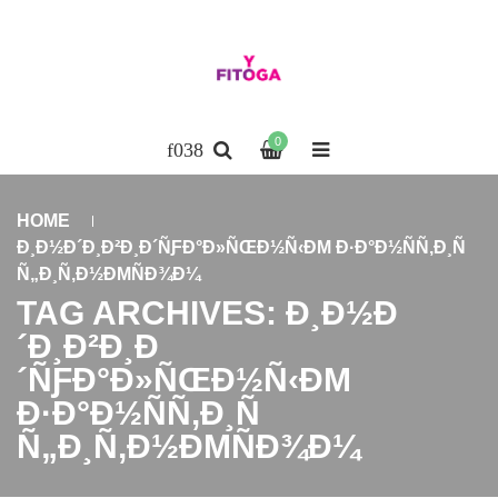
0
HOME
Ð¸Ð½Ð´Ð¸Ð²Ð¸Ð´ÑƑÐ°Ð»ÑŒÐ½Ñ‹ÐΜ Ð·Ð°Ð½ÑÑ‚Ð¸Ñ
Ñ„Ð¸Ñ‚Ð½ÐΜÑÐ¾Ð¼
TAG ARCHIVES: Ð¸Ð½Ð
´Ð¸Ð²Ð¸Ð
´ÑƑÐ°Ð»ÑŒÐ½Ñ‹ÐΜ
Ð·Ð°Ð½ÑÑ‚Ð¸Ñ
Ñ„Ð¸Ñ‚Ð½ÐΜÑÐ¾Ð¼