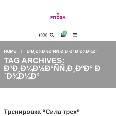
0
HOME
Ð³Ð¸Ð¼Ð½Ð°ÑÑ‚Ð¸ÐºÐ° Ð´Ð¾Ð¼Ð°
TAG ARCHIVES:
Ð³Ð¸Ð¼Ð½Ð°ÑÑ‚Ð¸ÐºÐ° Ð
´Ð¾Ð¼Ð°
Тренировка “Сила трех”