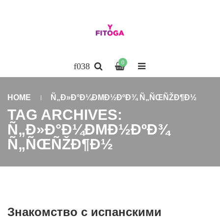
0
HOME
Ñ„Ð»Ð°Ð¼ÐΜÐ½ÐºÐ¾ Ñ„ÑŒÑŽÐ¶Ð½
TAG ARCHIVES:
Ñ„Ð»Ð°Ð¼ÐΜÐ½ÐºÐ¾
Ñ„ÑŒÑŽÐ¶Ð½
Знакомство с испанскими