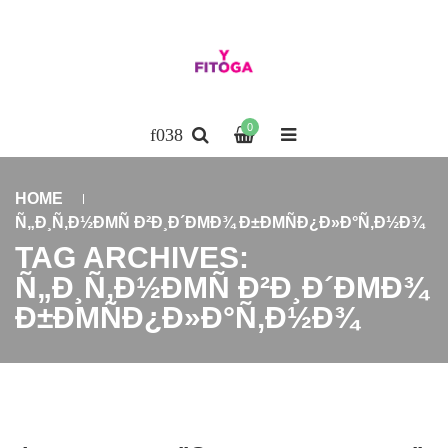
0
HOME
Ñ„Ð¸Ñ‚Ð½ÐΜÑ Ð²Ð¸Ð´ÐΜÐ¾ Ð±ÐΜÑÐ¿Ð»Ð°Ñ‚Ð½Ð¾
TAG ARCHIVES:
Ñ„Ð¸Ñ‚Ð½ÐΜÑ Ð²Ð¸Ð´ÐΜÐ¾
Ð±ÐΜÑÐ¿Ð»Ð°Ñ‚Ð½Ð¾