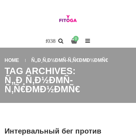
0
HOME
Ñ„Ð¸Ñ‚Ð½ÐΜÑ-Ñ‚Ñ€ÐΜÐ½ÐΜÑ€
TAG ARCHIVES:
Ñ„Ð¸Ñ‚Ð½ÐΜÑ-
Ñ‚Ñ€ÐΜÐ½ÐΜÑ€
Интервальный бег против