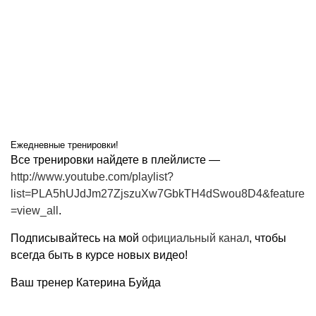
Ежедневные тренировки!
Все тренировки найдете в плейлисте —
http://www.youtube.com/playlist?
list=PLA5hUJdJm27ZjszuXw7GbkTH4dSwou8D4&feature
=view_all
.
Подписывайтесь на мой
официальный канал
, чтобы
всегда быть в курсе новых видео!
Ваш тренер Катерина Буйда