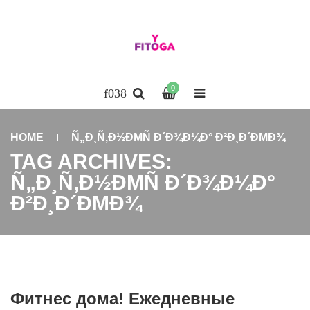
0
HOME
Ñ„Ð¸Ñ‚Ð½ÐΜÑ Ð´Ð¾Ð¼Ð° Ð²Ð¸Ð´ÐΜÐ¾
TAG ARCHIVES:
Ñ„Ð¸Ñ‚Ð½ÐΜÑ Ð´Ð¾Ð¼Ð°
Ð²Ð¸Ð´ÐΜÐ¾
Фитнес дома! Ежедневные