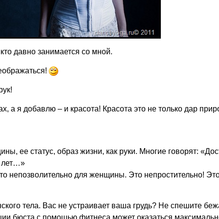
 кто давно занимается со мной.
реображаться!
ук!
х, а я добавлю – и красота! Красота это не только дар прир
ны, ее статус, образ жизни, как руки. Многие говорят: «До
й лет…»
то непозволительно для женщины. Это непростительно! Эт
ского тела. Вас не устраивает ваша грудь? Не спешите беж
екции бюста с помощью фитнеса может оказаться максимальн