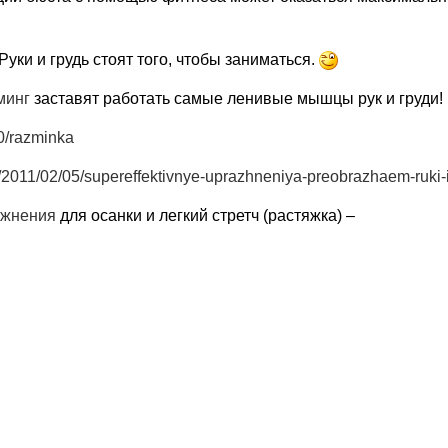
Руки и грудь стоят того, чтобы заниматься.
минг
заставят работать самые ленивые мышцы рук и груди!
30/razminka
m/2011/02/05/supereffektivnye-uprazhneniya-preobrazhaem-ruki-
ажнения
для осанки и легкий стретч (растяжка) –