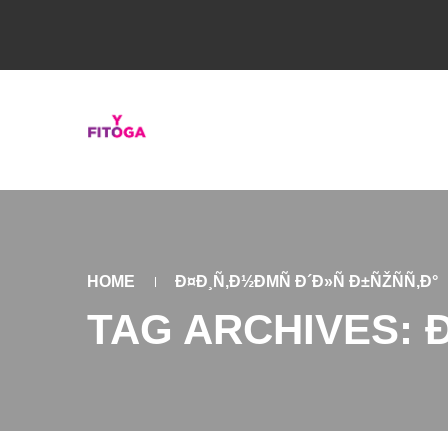
HOME
Ð¤Ð¸Ñ‚Ð½ÐΜÑ Ð´Ð»Ñ Ð±ÑŽÑÑ‚Ð°
TAG ARCHIVES: Ð