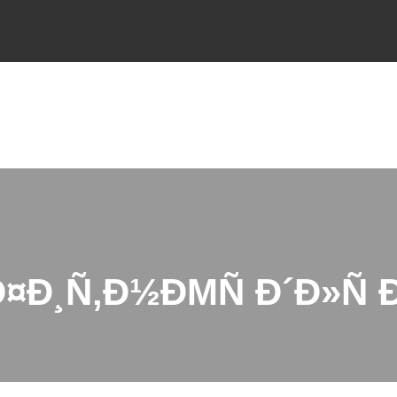
¤Ð¸Ñ‚Ð½ÐΜÑ Ð´Ð»Ñ Ð