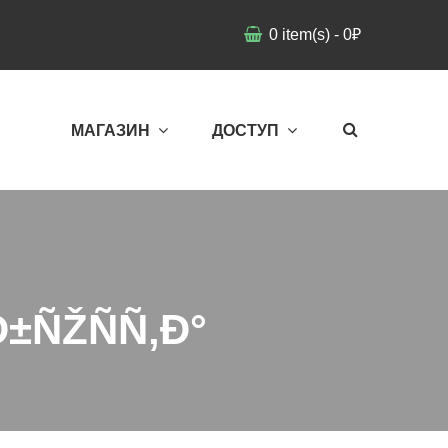
0
item(s)
-
0
₽
МАГАЗИН
ДОСТУП
±ÑŽÑÑ‚Ð°