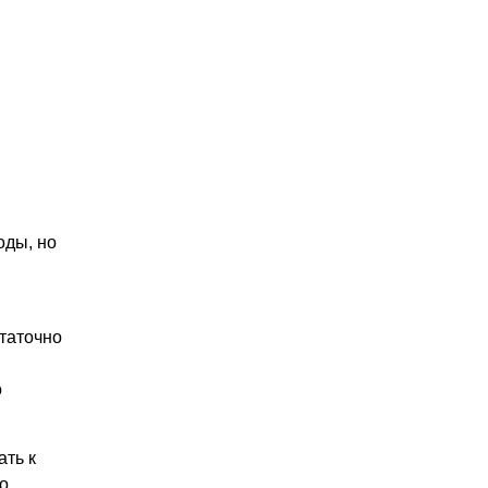
оды, но
статочно
о
ать к
о