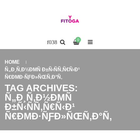
0
HOME
Ñ„Ð¸Ñ‚Ð½ÐΜÑ Ð±Ñ‹ÑÑ‚Ñ€Ñ‹Ð¹
Ñ€ÐΜÐ·ÑƑÐ»ÑŒÑ‚Ð°Ñ‚
TAG ARCHIVES:
Ñ„Ð¸Ñ‚Ð½ÐΜÑ
Ð±Ñ‹ÑÑ‚Ñ€Ñ‹Ð¹
Ñ€ÐΜÐ·ÑƑÐ»ÑŒÑ‚Ð°Ñ‚