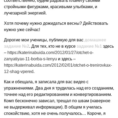
соответственно, будем радовать планету своими
стройными фигурками, красивыми улыбками, и
лучезарной энергией.
Хотя почему нужно дожидаться весны? Действовать
нужно уже сейчас!
Дорогие мои ученицы, публикую для вас
домашнее
задание №2
. Для тех, кто не в курсе
задание №1
здесь
–
https://katerinabuida.com/2012/01/27/otchet-o-
zanyatiyax-11-borba-s-lenyu
и здесь –
https://katerinabuida.com/2012/02/01/otchet-o-trenirovkax-
12-shag-vpered
.
Как и обещала, я записала для вас видео с
упражнениями. Два дня я трудилась над его созданием,
точнее над его редактированием и конвертированием.
Комп бесконечно зависал, трещал по швам (наверное
не выдерживал информации). В общем я училась
спокойствию, хотя не очень получалось… Короче, я