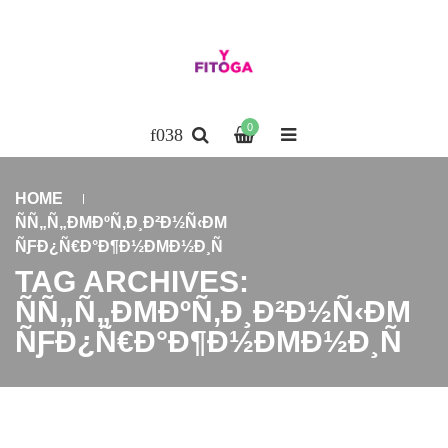
0
HOME
ÑÑ„Ñ„ÐΜÐºÑ‚Ð¸Ð²Ð½Ñ‹ÐΜ
ÑƑÐ¿Ñ€Ð°Ð¶Ð½ÐΜÐ½Ð¸Ñ
TAG ARCHIVES:
ÑÑ„Ñ„ÐΜÐºÑ‚Ð¸Ð²Ð½Ñ‹ÐΜ
ÑƑÐ¿Ñ€Ð°Ð¶Ð½ÐΜÐ½Ð¸Ñ