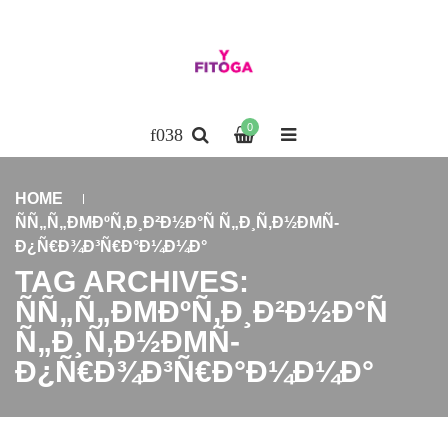
0
HOME
ÑÑ„Ñ„ÐΜÐºÑ‚Ð¸Ð²Ð½Ð°Ñ Ñ„Ð¸Ñ‚Ð½ÐΜÑ-
Ð¿Ñ€Ð¾Ð³Ñ€Ð°Ð¼Ð¼Ð°
TAG ARCHIVES:
ÑÑ„Ñ„ÐΜÐºÑ‚Ð¸Ð²Ð½Ð°Ñ
Ñ„Ð¸Ñ‚Ð½ÐΜÑ-
Ð¿Ñ€Ð¾Ð³Ñ€Ð°Ð¼Ð¼Ð°