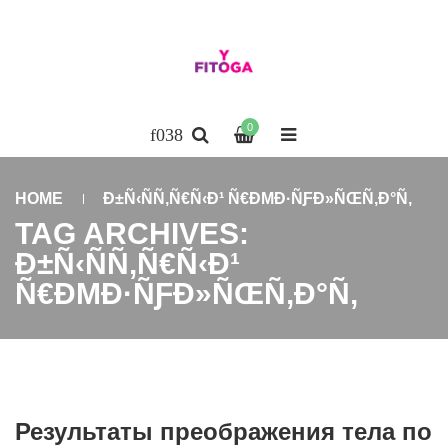
0
HOME
Ð±Ñ‹ÑÑ‚Ñ€Ñ‹Ð¹ Ñ€ÐΜÐ·ÑƑÐ»ÑŒÑ‚Ð°Ñ‚
TAG ARCHIVES:
Ð±Ñ‹ÑÑ‚Ñ€Ñ‹Ð¹
Ñ€ÐΜÐ·ÑƑÐ»ÑŒÑ‚Ð°Ñ‚
Результаты преображения тела по