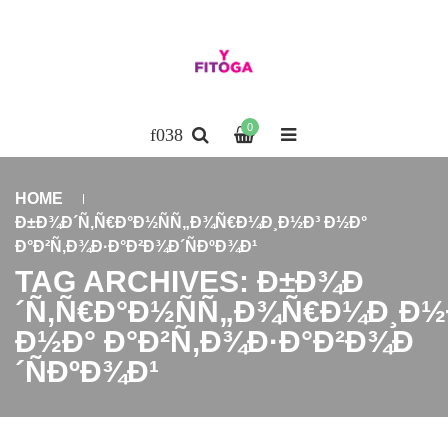
0
HOME
Ð±Ð¾Ð´Ñ‚Ñ€Ð°Ð½ÑÑ„Ð¾Ñ€Ð¼Ð¸Ð½Ð³ Ð½Ð°
Ð°Ð²Ñ‚Ð¾Ð·Ð°Ð²Ð¾Ð´ÑÐºÐ¾Ð¹
TAG ARCHIVES: Ð±Ð¾Ð
´Ñ‚Ñ€Ð°Ð½ÑÑ„Ð¾Ñ€Ð¼Ð¸Ð½
Ð½Ð° Ð°Ð²Ñ‚Ð¾Ð·Ð°Ð²Ð¾Ð
´ÑÐºÐ¾Ð¹