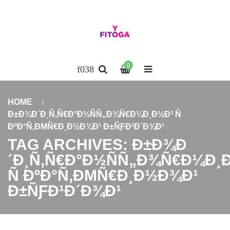
0
HOME
Ð±Ð¾Ð´Ð¸Ñ‚Ñ€Ð°Ð½ÑÑ„Ð¾Ñ€Ð¼Ð¸Ð½Ð³ Ñ
ÐºÐ°Ñ‚ÐΜÑ€Ð¸Ð½Ð¾Ð¹ Ð±ÑƑÐ¹Ð´Ð¾Ð¹
TAG ARCHIVES: Ð±Ð¾Ð
´Ð¸Ñ‚Ñ€Ð°Ð½ÑÑ„Ð¾Ñ€Ð¼Ð¸
Ñ ÐºÐ°Ñ‚ÐΜÑ€Ð¸Ð½Ð¾Ð¹
Ð±ÑƑÐ¹Ð´Ð¾Ð¹