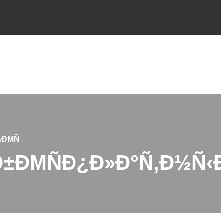
½ÐΜÑ
Ð±ÐΜÑÐ¿Ð»Ð°Ñ‚Ð½Ñ‹Ð