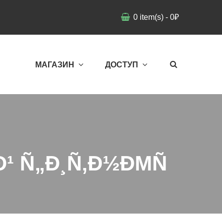
0
item(s)
-
0
₽
МАГАЗИН
ДОСТУП
¹ Ñ„Ð¸Ñ‚Ð½ÐΜÑ