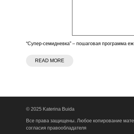
“Супер-семидневка” – пошаговая программа еж
READ MORE
© 2025 Katerina Buida
Все права защищены. Любое копирование мате
согласия правообладателя