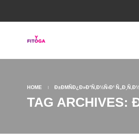
HOME
Ð±ÐΜÑÐ¿Ð»Ð°Ñ‚Ð½Ñ‹Ð¹ Ñ„Ð¸Ñ‚Ð
TAG ARCHIVES: 