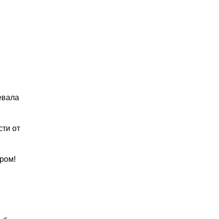
евала
сти от
ром!