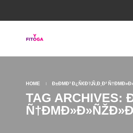
HOME
Ð±ÐΜÐ³ Ð¿Ñ€Ð¾Ñ‚Ð¸Ð² Ñ†ÐΜÐ»Ð
TAG ARCHIVES: 
Ñ†ÐΜÐ»Ð»ÑŽÐ»Ð