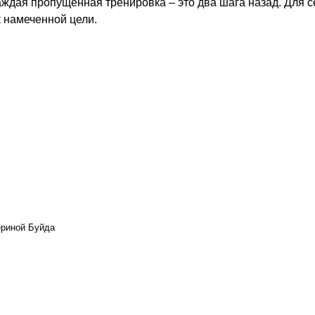
аждая пропущенная тренировка – это два шага назад. Для с
к намеченной цели.
ериной Буйда