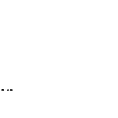
е вовсю