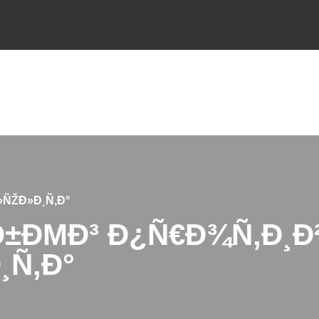
»ÑŽÐ»Ð¸Ñ‚Ð°
Ð±ÐΜÐ³ Ð¿Ñ€Ð¾Ñ‚Ð¸Ð
¸Ñ‚Ð°