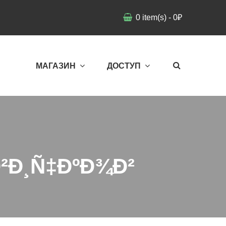
0
item(s)
-
0
₽
МАГАЗИН
ДОСТУП
²Ð¸Ñ‡ÐºÐ¾Ð²