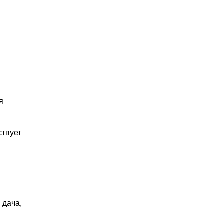
я
ствует
 дача,