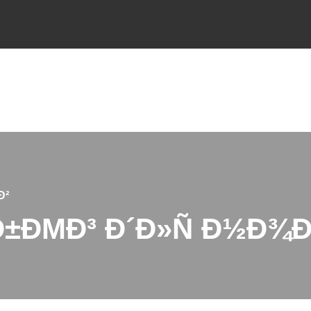
Ð²
Ð±ÐΜÐ³ Ð´Ð»Ñ Ð½Ð¾Ð