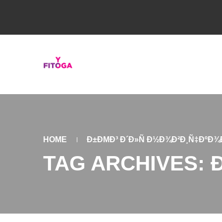
HOME
Ð±ÐΜÐ³ Ð´Ð»Ñ Ð½Ð¾Ð²Ð¸Ñ‡ÐºÐ¾
TAG ARCHIVES: 